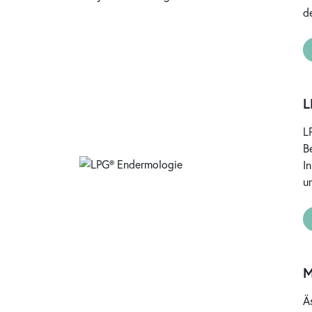
d
L
L
B
I
u
M
Ä