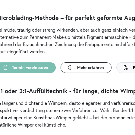
icroblading-Methode – für perfekt geformte Au
ei müde, traurig oder streng wirkenden, aber auch ganz einfach v
lternative zum Permanent-Make-up mittels Pigmentiermaschine – 
ährend der Brauenhärchen-Zeichnung die Farbpigmente mithilfe k
aut eingeführt werden.
Termin vereinbaren
Mehr erfahren
P
:1 oder 3:1-Auffülltechnik - für lange, dichte Wim
e länger und dichter die Wimpern, desto eleganter und verführeris
espektive -verdichtung stehen zwei Verfahren zur Wahl: Bei der 1:1-
aturwimper eine Kunsthaar-Wimper geklebt – bei der prononciert
atürliche Wimper drei künstliche.