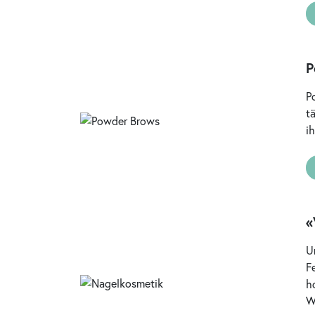
P
P
t
i
«
U
F
h
W