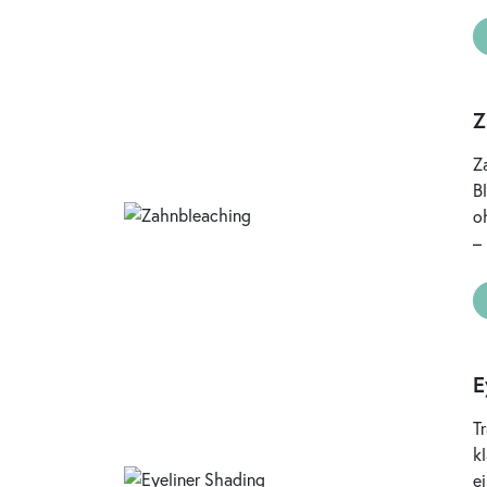
Z
Z
B
o
–
E
T
k
e