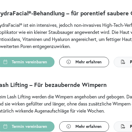
ydraFacial®-Behandlung – für porentief saubere
ydraFacial® ist ein intensives, jedoch non-invasives High-Tech-Ve
pplikator wie ein kleiner Staubsauger angewendet wird. Die Haut wi
ntioxidans, Vitaminen und Hyaluron angereichert, um fettiger Haut
rweiterten Poren entgegenzuwirken.
Termin vereinbaren
Mehr erfahren
P
ash Lifting – Für bezaubernde Wimpern
eim Lash Lifting werden die Wimpern angehoben und gebogen. Da
nd sie wirken gefüllter und länger, ohne dass zusätzliche Wimpern 
atürlich wirkende Augenaufschläge für viele Wochen.
Termin vereinbaren
Mehr erfahren
P