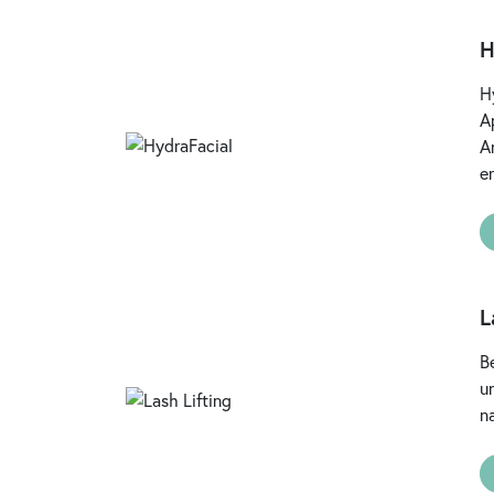
H
H
A
A
e
L
B
u
n