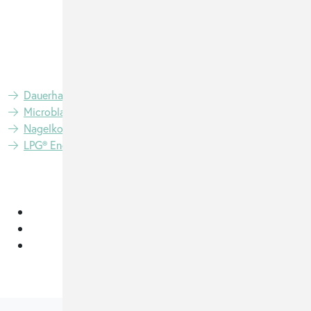
info@venus-beauty.ch
+41 (0) 44 313 99 11
Alle Standorte
Dauerhafte Haarentfernung
HydraFacial
Lash Lifting
Microblading
Wimpernverlängerung
Powder Brows
Nagelkosmetik
Zahnbleaching
Eyeliner Shading
LPG® Endermologie
Madero-Therapie
Algenpeeling