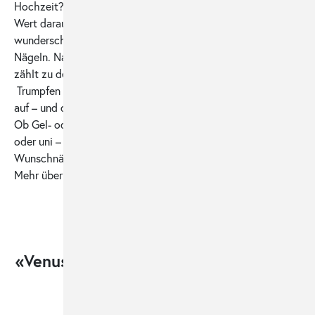
Hochzeit? Oder einfach nur Ausgang? Egal. Wir alle legen
Wert darauf, stets zu beeindrucken – nicht zueletzt mit
wunderschönen Händen und mindestens so schönen
Nägeln. Nagelkosmetik vom Feinsten an Händen und Füssen
zählt zu den Spezialitäten des Hauses Venus Beauty.
Trumpfen Sie mit der Attraktivität Ihrer Hände und Nägel
auf – und das auch noch zu unglaublich attraktiven Preisen.
Ob Gel- oder Acrylnägel, ob kurz oder lang, ob farbenfroh
oder uni – je ausgefallener die Vorstellungen Ihrer
Wunschnägel, desto reizvoller die Herausforderung für uns.
Mehr über unser Nagelstudio.
Schweizweit
«Venus Beauty» ist an verschiedenen
Standorten vertreten