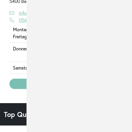
5400 Baden
info@venus-beauty.ch
056 221 65 65
Montag, Dienstag, Mittwoch,
09:00 - 19:00
Freitag
Donnerstag
09:00 -
20:00
Samstag
09:00 - 17:00
Termin in Baden vereinbaren
Top Qualität, preisgünstig und zentral.