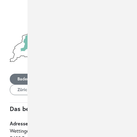
Baden
Wil
Winterthur
Zürich City
Zürich Oerlikon
Das beste Kosmetikstudio in Baden
Adresse
Wettingerstrasse 31